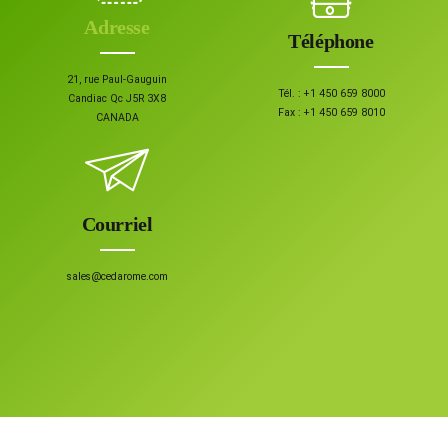
Adresse
Téléphone
21, rue Paul-Gauguin
Tél. :
+1 450 659 8000
Candiac Qc J5R 3X8
Fax :
+1 450 659 8010
CANADA
Courriel
sales@cedarome.com