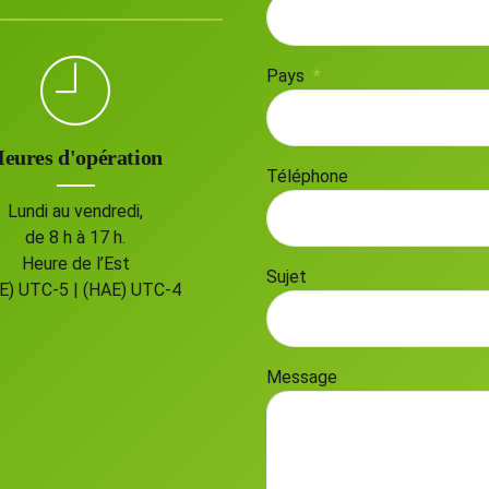
Pays
eures d'opération
Téléphone
Lundi au vendredi,
de 8 h à 17 h.
Heure de l’Est
Sujet
E) UTC-5 | (HAE) UTC-4
Message