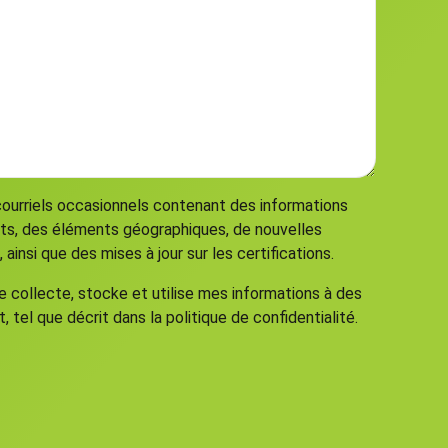
courriels occasionnels contenant des informations
its, des éléments géographiques, de nouvelles
insi que des mises à jour sur les certifications.
collecte, stocke et utilise mes informations à des
 tel que décrit dans la politique de confidentialité.