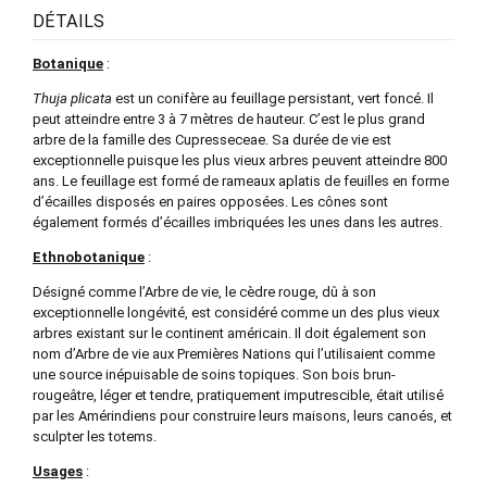
DÉTAILS
Botanique
:
Thuja plicata
est un conifère au feuillage persistant, vert foncé. Il
peut atteindre entre 3 à 7 mètres de hauteur. C’est le plus grand
arbre de la famille des Cupresseceae. Sa durée de vie est
exceptionnelle puisque les plus vieux arbres peuvent atteindre 800
ans. Le feuillage est formé de rameaux aplatis de feuilles en forme
d’écailles disposés en paires opposées. Les cônes sont
également formés d’écailles imbriquées les unes dans les autres.
Ethnobotanique
:
Désigné comme l’Arbre de vie, le cèdre rouge, dû à son
exceptionnelle longévité, est considéré comme un des plus vieux
arbres existant sur le continent américain. Il doit également son
nom d’Arbre de vie aux Premières Nations qui l’utilisaient comme
une source inépuisable de soins topiques. Son bois brun-
rougeâtre, léger et tendre, pratiquement imputrescible, était utilisé
par les Amérindiens pour construire leurs maisons, leurs canoés, et
sculpter les totems.
Usages
: